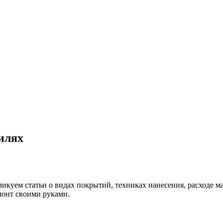
илях
уем статьи о видах покрытий, техниках нанесения, расходе мат
емонт своими руками.